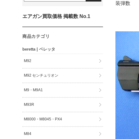
装弾数 
エアガン買取価格 掲載数 No.1
商品カテゴリ
beretta | ベレッタ
M92
M92 センチュリオン
M9・M9A1
M93R
M8000・M8045・PX4
M84