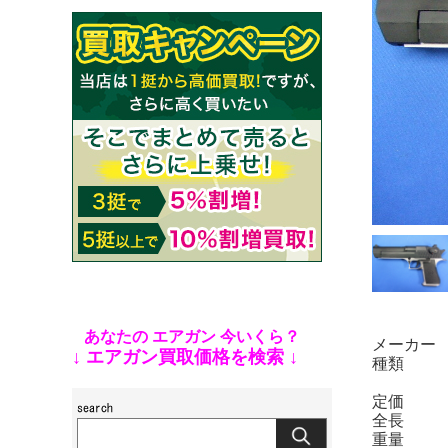
あなたの エアガン 今いくら？
メーカー 
↓ エアガン買取価格を検索 ↓
種類 ：
定価 ：
全長 ：
重量 ：