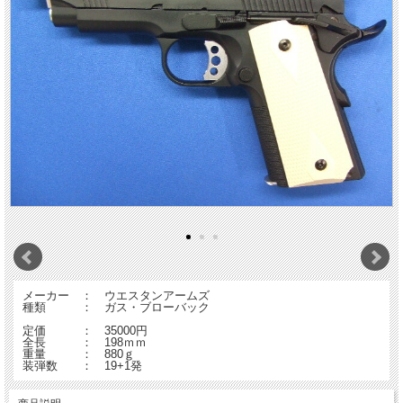
メーカー ： ウエスタンアームズ
種類 ： ガス・ブローバック
定価 ： 35000円
全長 ： 198ｍｍ
重量 ： 880ｇ
装弾数 ： 19+1発