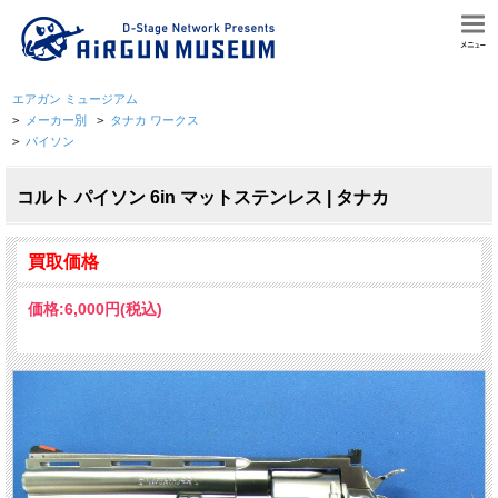
エアガン ミュージアム
>
メーカー別
>
タナカ ワークス
>
パイソン
コルト パイソン 6in マットステンレス | タナカ
買取価格
価格:
6,000円
(税込)