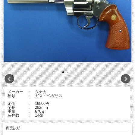
メーカー ： タナカ
種類 ： ガス・ペガサス
定価 ： 19800円
全長 ： 292mm
重量 ： 670ｇ
装弾数 ： 14発
商品説明