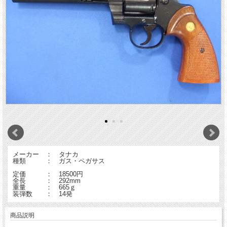
メーカー ： タナカ
種類 ： ガス・ペガサス
定価 ： 18500円
全長 ： 292mm
重量 ： 665ｇ
装弾数 ： 14発
商品説明