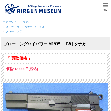
エアガン ミュージアム
>
メーカー別
>
タナカ ワークス
>
ブローニング
ブローニングハイパワー M1935 HW | タナカ
「 買取価格 」
価格:
13,000円
(税込)