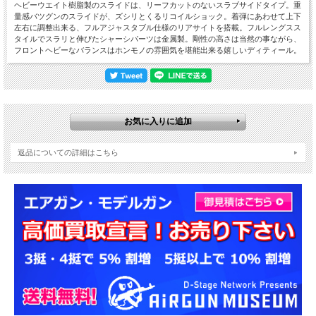
ヘビーウエイト樹脂製のスライドは、リーフカットのないスラブサイドタイプ。重
量感バツグンのスライドが、ズシリとくるリコイルショック。着弾にあわせて上下
左右に調整出来る、フルアジャスタブル仕様のリアサイトを搭載。フルレングスス
タイルでスラリと伸びたシャーシパーツは金属製。剛性の高さは当然の事ながら、
フロントヘビーなバランスはホンモノの雰囲気を堪能出来る嬉しいディティール。
返品についての詳細はこちら