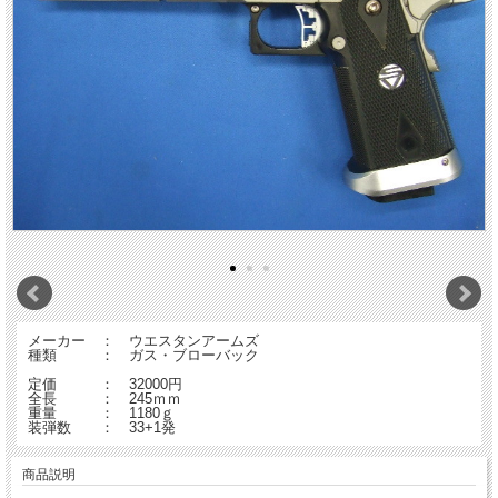
メーカー ： ウエスタンアームズ
種類 ： ガス・ブローバック
定価 ： 32000円
全長 ： 245ｍｍ
重量 ： 1180ｇ
装弾数 ： 33+1発
商品説明